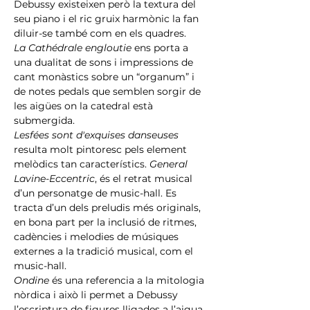
Debussy existeixen però la textura del 
seu piano i el ric gruix harmònic la fan 
diluir-se també com en els quadres.
La Cathédrale engloutie
 ens porta a 
una dualitat de sons i impressions de 
cant monàstics sobre un “organum” i 
de notes pedals que semblen sorgir de 
les aigües on la catedral està 
submergida.
Lesfées sont d'exquises danseuses
resulta molt pintoresc pels element 
melòdics tan característics. 
General 
Lavine-Eccentric
, és el retrat musical 
d’un personatge de music-hall. Es 
tracta d’un dels preludis més originals, 
en bona part per la inclusió de ritmes, 
cadències i melodies de músiques 
externes a la tradició musical, com el 
music-hall.
Ondine
 és una referencia a la mitologia 
nòrdica i això li permet a Debussy 
l’escriptura de figures lligades a l’aigua, 