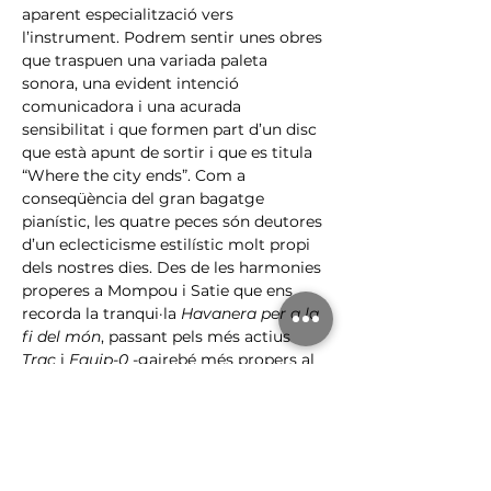
aparent especialització vers 
l’instrument. Podrem sentir unes obres 
que traspuen una variada paleta 
sonora, una evident intenció 
comunicadora i una acurada 
sensibilitat i que formen part d’un disc 
que està apunt de sortir i que es titula 
“Where the city ends”. Com a 
conseqüència del gran bagatge 
pianístic, les quatre peces són deutores 
d’un eclecticisme estilístic molt propi 
dels nostres dies. Des de les harmonies 
properes a Mompou i Satie que ens 
recorda la tranqui·la 
Havanera per a la 
fi del món
, passant pels més actius 
Trac
 i 
Equip-0
 -gairebé més propers al 
món de les Toccates pròpies del 
llenguatge de Prokofiev o Bartòk - o la 
contemplativa 
Pullman sulla neve
.
Santi Riu