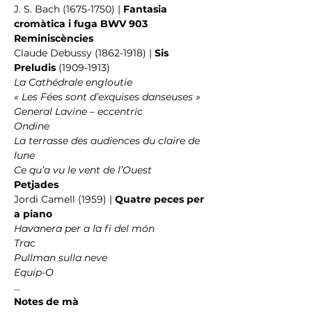
J. S. Bach (1675-1750) | 
Fantasia 
cromàtica i fuga BWV 903
Reminiscències
Claude Debussy (1862-1918) | 
Sis 
Preludis
 (1909-1913)
La Cathédrale engloutie
« Les Fées sont d’exquises danseuses »
General Lavine – eccentric
Ondine
La terrasse des audiences du claire de 
lune
Ce qu’a vu le vent de l’Ouest
Petjades
Jordi Camell (1959) | 
Quatre peces per 
a piano
Havanera per a la fi del món
Trac
Pullman sulla neve
Equip-O
...
Notes de mà