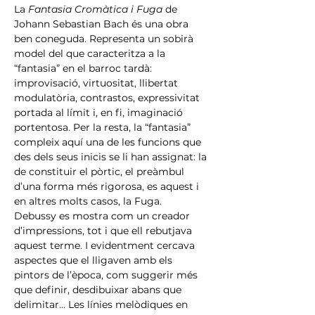
La 
Fantasia Cromàtica i Fuga
 de 
Johann Sebastian Bach és una obra 
ben coneguda. Representa un sobirà 
model del que caracteritza a la 
“fantasia” en el barroc tardà: 
improvisació, virtuositat, llibertat 
modulatòria, contrastos, expressivitat 
portada al límit i, en fi, imaginació 
portentosa. Per la resta, la “fantasia” 
compleix aquí una de les funcions que 
des dels seus inicis se li han assignat: la 
de constituir el pòrtic, el preàmbul 
d’una forma més rigorosa, es aquest i 
en altres molts casos, la Fuga.
Debussy es mostra com un creador 
d’impressions, tot i que ell rebutjava 
aquest terme. I evidentment cercava 
aspectes que el lligaven amb els 
pintors de l’època, com suggerir més 
que definir, desdibuixar abans que 
delimitar... Les línies melòdiques en 