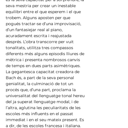
seva mestria per crear un inestable 
equilibri entre el que esperem i el que 
trobem. Alguns aposten per que 
pogués tractar-se d’una improvisació, 
d’un fantasiejar real al piano, 
acuradament escrita i reajustada 
després. L’obra transcorre per vuit 
tonalitats, utilitza tres compassos 
diferents més alguns episodis lliures de 
mètrica i presenta nombrosos canvis 
de temps en dues parts asimètriques.
La gegantesca capacitat creadora de 
Bach és, a part de la seva personal 
genialitat, la culminació de tot un 
procés que, d’una part, proclama la 
universalitat del llenguatge tonal hereu 
del ja superat llenguatge modal, i de 
l’altra, aglutina les peculiaritats de les 
escoles més influents en el passat 
immediat i en el seu mateix present. Es 
a dir, de les escoles francesa i italiana. 