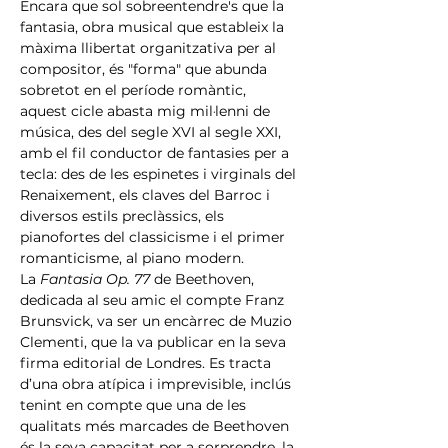
Encara que sol sobreentendre's que la 
fantasia, obra musical que estableix la 
màxima llibertat organitzativa per al 
compositor, és "forma" que abunda 
sobretot en el període romàntic, 
aquest cicle abasta mig mil·lenni de 
música, des del segle XVI al segle XXI, 
amb el fil conductor de fantasies per a 
tecla: des de les espinetes i virginals del 
Renaixement, els claves del Barroc i 
diversos estils preclàssics, els 
pianofortes del classicisme i el primer 
romanticisme, al piano modern.
La 
Fantasia Op. 77
 de Beethoven, 
dedicada al seu amic el compte Franz 
Brunsvick, va ser un encàrrec de Muzio 
Clementi, que la va publicar en la seva 
firma editorial de Londres. Es tracta 
d’una obra atípica i imprevisible, inclús 
tenint en compte que una de les 
qualitats més marcades de Beethoven 
és la seva capacitat per a sorprendre, la 