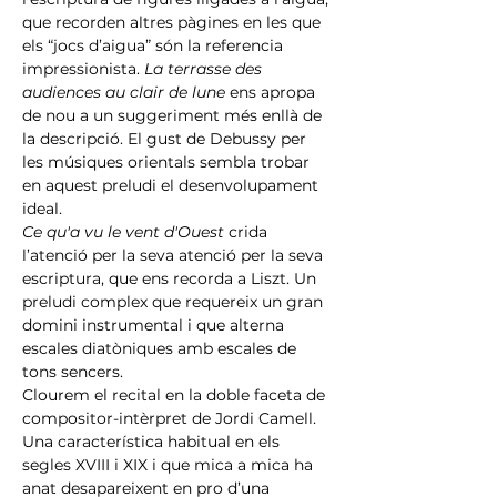
que recorden altres pàgines en les que 
els “jocs d’aigua” són la referencia 
impressionista. 
La terrasse des 
audiences au clair de lune
 ens apropa 
de nou a un suggeriment més enllà de 
la descripció. El gust de Debussy per 
les músiques orientals sembla trobar 
en aquest preludi el desenvolupament 
ideal.
Ce qu'a vu le vent d'Ouest
 crida 
l’atenció per la seva atenció per la seva 
escriptura, que ens recorda a Liszt. Un 
preludi complex que requereix un gran 
domini instrumental i que alterna 
escales diatòniques amb escales de 
tons sencers.
Clourem el recital en la doble faceta de 
compositor-intèrpret de Jordi Camell. 
Una característica habitual en els 
segles XVIII i XIX i que mica a mica ha 
anat desapareixent en pro d’una 