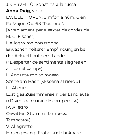
J. CERVELLÓ: Sonatina alla russa
Anna Puig
, viola
L.V. BEETHOVEN: Simfonia núm. 6 en 
Fa Major, Op. 68 “Pastoral”. 
[Arranjament per a sextet de cordes de 
M. G. Fischer]
I. Allegro ma non troppo
Erwachen heiterer Empfindungen bei 
der Ankunft auf dem Lande 
(«Despertar de sentiments alegres en 
arribar al camp»)
II. Andante molto mosso
Szene am Bach («Escena al rierol»)
III. Allegro
Lustiges Zusammensein der Landleute 
(«Divertida reunió de camperols»)
IV. Allegro
Gewitter. Sturm («Llampecs. 
Tempesta»)
V. Allegretto
Hirtengesang. Frohe und dankbare 