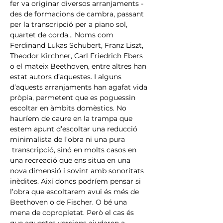
fer va originar diversos arranjaments -
des de formacions de cambra, passant 
per la transcripció per a piano sol, 
quartet de corda... Noms com 
Ferdinand Lukas Schubert, Franz Liszt, 
Theodor Kirchner, Carl Friedrich Ebers 
o el mateix Beethoven, entre altres han 
estat autors d’aquestes. I alguns 
d’aquests arranjaments han agafat vida 
pròpia, permetent que es poguessin 
escoltar en àmbits domèstics. No 
hauríem de caure en la trampa que 
estem apunt d’escoltar una reducció 
minimalista de l’obra ni una pura 
 transcripció, sinó en molts casos en 
una recreació que ens situa en una 
nova dimensió i sovint amb sonoritats 
inèdites. Així doncs podríem pensar si 
l’obra que escoltarem avui és més de 
Beethoven o de Fischer. O bé una 
mena de copropietat. Però el cas és 