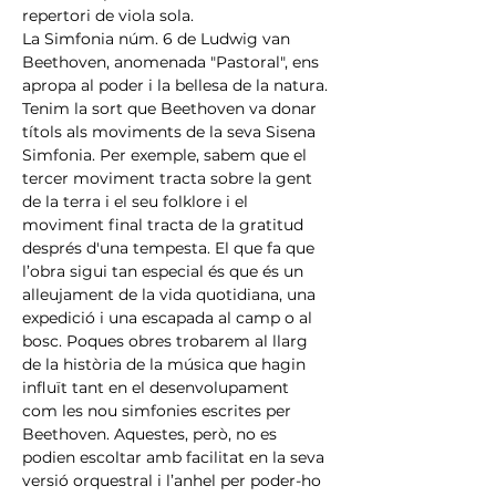
repertori de viola sola.
La Simfonia núm. 6 de Ludwig van 
Beethoven, anomenada "Pastoral", ens 
apropa al poder i la bellesa de la natura. 
Tenim la sort que Beethoven va donar 
títols als moviments de la seva Sisena 
Simfonia. Per exemple, sabem que el 
tercer moviment tracta sobre la gent 
de la terra i el seu folklore i el 
moviment final tracta de la gratitud 
després d'una tempesta. El que fa que 
l’obra sigui tan especial és que és un 
alleujament de la vida quotidiana, una 
expedició i una escapada al camp o al 
bosc. Poques obres trobarem al llarg 
de la història de la música que hagin 
influït tant en el desenvolupament 
com les nou simfonies escrites per 
Beethoven. Aquestes, però, no es 
podien escoltar amb facilitat en la seva 
versió orquestral i l’anhel per poder-ho 