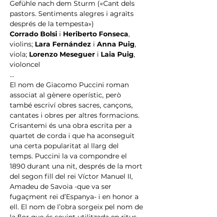
Gefühle nach dem Sturm («Cant dels 
pastors. Sentiments alegres i agraïts 
després de la tempesta»)
Corrado Bolsi
 i 
Heriberto Fonseca
, 
violins; 
Lara Fernández
 i 
Anna Puig
, 
viola; 
Lorenzo Meseguer
 i 
Laia Puig
, 
violoncel
...
El nom de Giacomo Puccini roman 
associat al gènere operístic, però 
també escriví obres sacres, cançons, 
cantates i obres per altres formacions. 
Crisantemi és una obra escrita per a 
quartet de corda i que ha aconseguit 
una certa popularitat al llarg del 
temps. Puccini la va compondre el 
1890 durant una nit, després de la mort 
del segon fill del rei Víctor Manuel II, 
Amadeu de Savoia -que va ser 
fugaçment rei d’Espanya- i en honor a 
ell. El nom de l’obra sorgeix pel nom de 