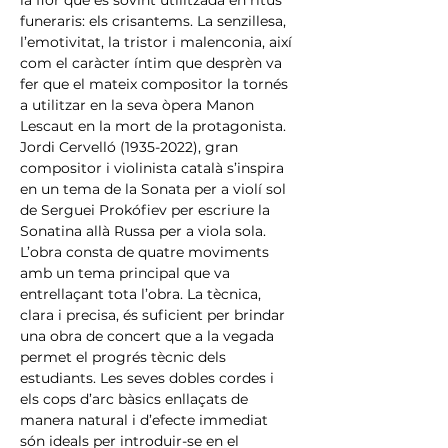
la flor que és sovint utilitzada en ritus 
funeraris: els crisantems. La senzillesa, 
l’emotivitat, la tristor i malenconia, així 
com el caràcter íntim que desprèn va 
fer que el mateix compositor la tornés 
a utilitzar en la seva òpera Manon 
Lescaut en la mort de la protagonista.
Jordi Cervelló (1935-2022), gran 
compositor i violinista català s’inspira 
en un tema de la Sonata per a violí sol 
de Serguei Prokófiev per escriure la 
Sonatina allà Russa per a viola sola. 
L’obra consta de quatre moviments 
amb un tema principal que va 
entrellaçant tota l’obra. La tècnica, 
clara i precisa, és suficient per brindar 
una obra de concert que a la vegada 
permet el progrés tècnic dels 
estudiants. Les seves dobles cordes i 
els cops d’arc bàsics enllaçats de 
manera natural i d’efecte immediat 
són ideals per introduir-se en el 