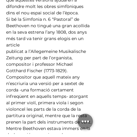
que aquestes versions ajudaren a 
difondre molt les obres simfòniques 
dins el nou espai social de l’època.
Si bé la Simfonia n. 6 “Pastoral” de 
Beethoven no tingué una gran acollida 
en la seva estrena l’any 1808, dos anys 
més tard va tenir grans elogis en un 
article
publicat a l’Allegemeine Musikalische 
Zeitung per part de l’organista, 
compositor i professor Michael 
Gotthard Fischer (1773-1829). 
Compositor que aquell mateix any 
n’escriuria una versió per a sextet de 
corda -una formació certament 
infreqüent en aquells temps- atorgant 
al primer violí, primera viola i segon 
violoncel les parts de la corda de la 
partitura original, mentre que la resta 
prenen la part dels instruments de vent.
Mentre Beethoven estava immers en la 
declamació expressiva en la seva 