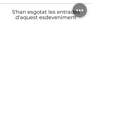
S'han esgotat les entrades
d'aquest esdeveniment
© Càtedra Cervera Emili Pujol
Carrer Mestre Emili Pujol, 2 - 25200 Cervera
|
info@catedracervera.cat
Política de privacitat
Organitza:
Patrocina: